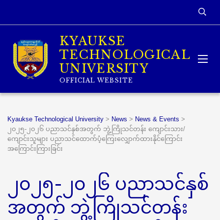
KYAUKSE
TECHNOLOGICAL
UNIVERSITY
OFFICIAL WEBSITE
Kyaukse Technological University
>
News
>
News & Events
>
၂၀၂၅-၂၀၂၆ ပညာသင်နှစ်အတွက် ဘွဲ့ကြိုသင်တန်း ကျောင်းသား/
ကျောင်းသူများ ပညာသင်ထောက်ပံ့ကြေးလျှောက်ထားနိုင်ကြောင်း
အကြောင်းကြားခြင်း
၂၀၂၅-၂၀၂၆ ပညာသင်နှစ်
အတွက် ဘွဲ့ကြိုသင်တန်း