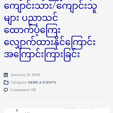
ကျောင်းသား/ကျောင်းသူ
များ ပညာသင်
ထောက်ပံ့ကြေး
လျှောက်ထားနိုင်ကြောင်း
အကြောင်းကြားခြင်း
January 19, 2026
Category:
NEWS & EVENTS
on
Comments Off
၂၀၂၅-၂၀၂၆
ပညာသင်နှစ်
အတွက်
ဘွဲ့ကြိုသင်တန်း