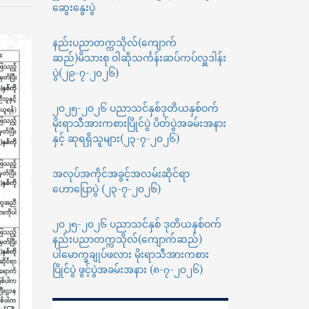
ဆွေးနွေးပွဲ
ဆိုင်ရာ
ညွှန်ကြားချက်
များ
နည်းပညာတက္ကသိုလ်(ကျောက်
အတိုင်း
ဆည်)မိသားစု ဝါဆိုသင်္ကန်းဆပ်ကပ်လှူဒါန်း
လိုက်နာ
ပွဲ(၂၉-၇-၂၀၂၆)
ဆောင်ရွက်
ရန်
၂၀၂၅-၂၀၂၆ ပညာသင်နှစ်ဒုတိယနှစ်ဝက်
အကြောင်းကြား
ခြင်း
မိုးရာသီအားကစားပြိုင်ပွဲ ပိတ်ပွဲအခမ်းအနား
နှင့် ဆုရရှိသူများ(၂၃-၇-၂၀၂၆)
အလုပ်အကိုင်အခွင့်အလမ်းဆိုင်ရာ
ဟောပြောပွဲ (၂၃-၇-၂၀၂၆)
၂၀၂၅-၂၀၂၆ ပညာသင်နှစ် ဒုတိယနှစ်ဝက်
နည်းပညာတက္ကသိုလ်(ကျောက်ဆည်)
ပါမောက္ခချုပ်ဖလား မိုးရာသီအားကစား
ပြိုင်ပွဲ ဖွင့်ပွဲအခမ်းအနား (၈-၇-၂၀၂၆)