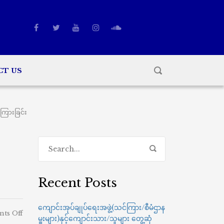
CT US
ကြားခြင်း
Recent Posts
ကျောင်းအုပ်ချုပ်ရေးအဖွဲ့(သင်ကြား/စီမံဌာန
on
ts Off
မှူးများ)နှင့်ကျောင်းသား/သူများ တွေ့ဆုံ
စာမေးပွဲ