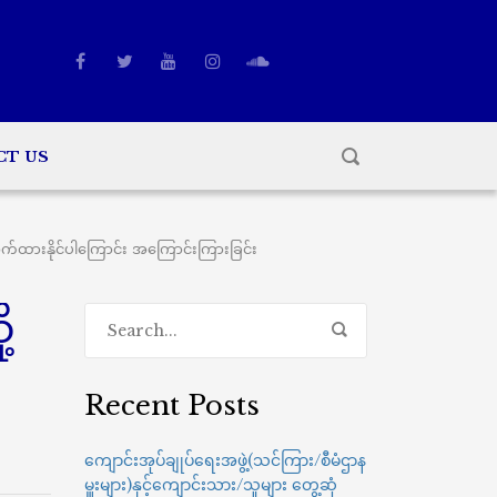
CT US
ာက်ထားနိုင်ပါကြောင်း အကြောင်းကြားခြင်း
့
Recent Posts
ကျောင်းအုပ်ချုပ်ရေးအဖွဲ့(သင်ကြား/စီမံဌာန
မှူးများ)နှင့်ကျောင်းသား/သူများ တွေ့ဆုံ