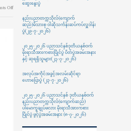
ဆွေးနွေးပွဲ
on
ts Off
AI
နည်းပညာတက္ကသိုလ်(ကျောက်
Ready
ဆည်)မိသားစု ဝါဆိုသင်္ကန်းဆပ်ကပ်လှူဒါန်း
ASEAN
Youth
ပွဲ(၂၉-၇-၂၀၂၆)
Challenge
2026
၂၀၂၅-၂၀၂၆ ပညာသင်နှစ်ဒုတိယနှစ်ဝက်
သို့
မိုးရာသီအားကစားပြိုင်ပွဲ ပိတ်ပွဲအခမ်းအနား
မြန်မာ
နှင့် ဆုရရှိသူများ(၂၃-၇-၂၀၂၆)
လူငယ်
များ
ပါဝင်
အလုပ်အကိုင်အခွင့်အလမ်းဆိုင်ရာ
လျှောက်ထား
ဟောပြောပွဲ (၂၃-၇-၂၀၂၆)
နိုင်
ပါ
၂၀၂၅-၂၀၂၆ ပညာသင်နှစ် ဒုတိယနှစ်ဝက်
ကြောင်း
အကြောင်းကြား
နည်းပညာတက္ကသိုလ်(ကျောက်ဆည်)
ခြင်း
ပါမောက္ခချုပ်ဖလား မိုးရာသီအားကစား
ပြိုင်ပွဲ ဖွင့်ပွဲအခမ်းအနား (၈-၇-၂၀၂၆)