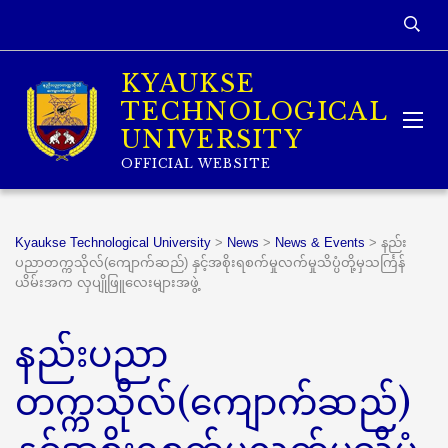
KYAUKSE
TECHNOLOGICAL
UNIVERSITY
OFFICIAL WEBSITE
Kyaukse Technological University
>
News
>
News & Events
>
နည်း
ပညာတက္ကသိုလ်(ကျောက်ဆည်) နှင့်အစိုးရစက်မှုလက်မှုသိပ္ပံတို့မှသင်္ကြန်
ယိမ်းအက လှပျိုဖြူလေးများအဖွဲ့
နည်းပညာ
တက္ကသိုလ်(ကျောက်ဆည်)