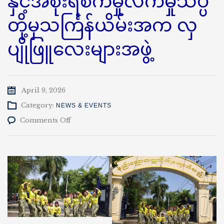
နှင့်အစိုးရစက်မှုလက်မှုသိပ္ပံ
တို့မှသင်္ကြန်ယိမ်းအက လှ
ပျိုဖြူလေးများအဖွဲ့
April 9, 2026
Category:
NEWS & EVENTS
on
Comments Off
နည်း
ပညာ
တက္ကသိုလ်(ကျောက်
ဆည်)
နှင့်
အစိုးရ
စက်မှု
လက်မှု
သိပ္ပံ
တို့