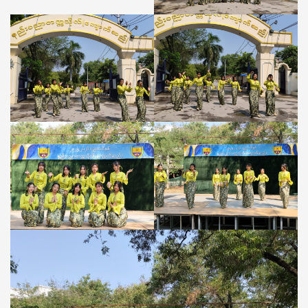
မှ
သင်္ကြန်
ယိမ်းအက
လှ
ပျို
ဖြူ
လေး
များ
အဖွဲ့