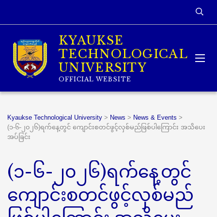
KYAUKSE
TECHNOLOGICAL
UNIVERSITY
OFFICIAL WEBSITE
Kyaukse Technological University
>
News
>
News & Events
>
(၁-၆-၂၀၂၆)ရက်နေ့တွင် ကျောင်းစတင်ဖွင့်လှစ်မည်ဖြစ်ပါကြောင်း အသိပေး
အပ်ခြင်း
(၁-၆-၂၀၂၆)ရက်နေ့တွင်
ကျောင်းစတင်ဖွင့်လှစ်မည်