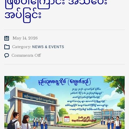
ဖြစ်ပါကြောင်း အသိပေး
အပ်ခြင်း
May 14, 2026
Category:
NEWS & EVENTS
on
Comments Off
(၁-၆-၂၀၂၆)ရက်
နေ့
တွင်
ကျောင်း
စတင်
ဖွင့်
လှစ်
မည်
ဖြစ်
ပါ
ကြောင်း
အသိပေး