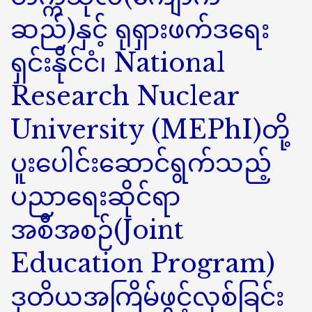
ဆည်)နှင့် ရုရှားဖက်ဒရေး
ရှင်းနိုင်ငံ၊ National
Research Nuclear
University (MEPhI)တို့
ပူးပေါင်းဆောင်ရွက်သည့်
ပညာရေးဆိုင်ရာ
အစီအစဉ်(Joint
Education Program)
ဒုတိယအကြိမ်ဖွင့်လှစ်ခြင်း