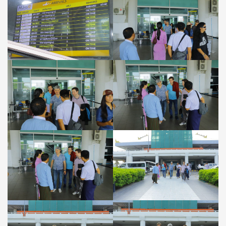
Research
Nuclear
University
(MEPhI)တို့
ပူးပေါင်း
ဆောင်ရွက်
သည့်
ပညာရေး
ဆိုင်ရာ
အစီအစဉ်(Joint
Education
Program)
ဒုတိယ
အကြိမ်
ဖွင့်
လှစ်
ခြင်း
အတွက်
ရုရှား
ပါမောက္ခ
များ
အား
ကြိုဆို