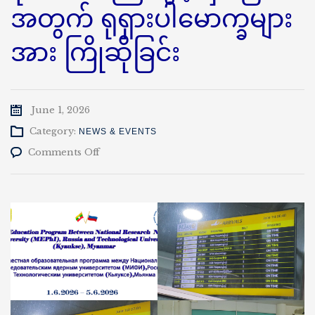
အတွက် ရုရှားပါမောက္ခများ
အား ကြိုဆိုခြင်း
June 1, 2026
Category:
NEWS & EVENTS
on
Comments Off
နည်း
ပညာ
တက္ကသိုလ်(ကျောက်
ဆည်)နှင့်
ရုရှား
ဖက်
ဒ
ရေး
ရှင်း
နိုင်ငံ၊
National