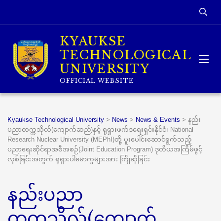
KYAUKSE
TECHNOLOGICAL
UNIVERSITY
OFFICIAL WEBSITE
Kyaukse Technological University
>
News
>
News & Events
>
နည်း
ပညာတက္ကသိုလ်(ကျောက်ဆည်)နှင့် ရုရှားဖက်ဒရေးရှင်းနိုင်ငံ၊ National
Research Nuclear University (MEPhI)တို့ ပူးပေါင်းဆောင်ရွက်သည့်
ပညာရေးဆိုင်ရာအစီအစဉ်(Joint Education Program) ဒုတိယအကြိမ်ဖွင့်
လှစ်ခြင်းအတွက် ရုရှားပါမောက္ခများအား ကြိုဆိုခြင်း
နည်းပညာ
တက္ကသိုလ်(ကျောက်