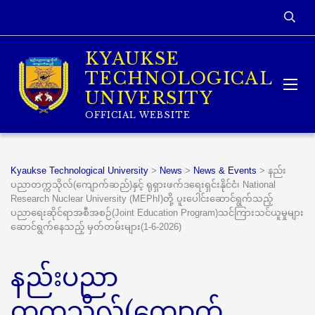
KYAUKSE
TECHNOLOGICAL
UNIVERSITY
OFFICIAL WEBSITE
Kyaukse Technological University
>
News
>
News & Events
>
နည်း
ပညာတက္ကသိုလ်(ကျောက်ဆည်)နှင့် ရုရှားဖက်ဒရေးရှင်းနိုင်ငံ၊ National
Research Nuclear University (MEPhI)တို့ ပူးပေါင်းဆောင်ရွက်သည့်
ပညာရေးဆိုင်ရာအစီအစဉ်(Joint Education Program)သင်ကြားသင်ယူမှုများ
ဆောင်ရွက်နေသည့် မှတ်တမ်းများ(1-6-2026)
နည်းပညာ
တက္ကသိုလ်(ကျောက်