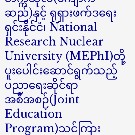
ဆည်)နှင့် ရုရှားဖက်ဒရေး
ရှင်းနိုင်ငံ၊ National
Research Nuclear
University (MEPhI)တို့
ပူးပေါင်းဆောင်ရွက်သည့်
ပညာရေးဆိုင်ရာ
အစီအစဉ်(Joint
Education
Program)သင်ကြား