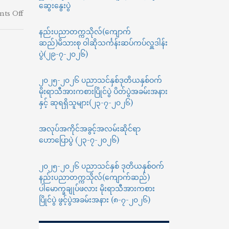
ဆွေးနွေးပွဲ
on
ts Off
Myanmar
နည်းပညာတက္ကသိုလ်(ကျောက်
Cyber
ဆည်)မိသားစု ဝါဆိုသင်္ကန်းဆပ်ကပ်လှူဒါန်း
Security
Challenge
ပွဲ(၂၉-၇-၂၀၂၆)
2026
(အလွတ်
၂၀၂၅-၂၀၂၆ ပညာသင်နှစ်ဒုတိယနှစ်ဝက်
တန်း
မိုးရာသီအားကစားပြိုင်ပွဲ ပိတ်ပွဲအခမ်းအနား
အဆင့်)ပြိုင်ပွဲ
နှင့် ဆုရရှိသူများ(၂၃-၇-၂၀၂၆)
တွင်
ပါဝင်
ယှဉ်ပြိုင်
အလုပ်အကိုင်အခွင့်အလမ်းဆိုင်ရာ
နိုင်
ဟောပြောပွဲ (၂၃-၇-၂၀၂၆)
ရေး
အကြောင်းကြား
၂၀၂၅-၂၀၂၆ ပညာသင်နှစ် ဒုတိယနှစ်ဝက်
ခြင်း
နည်းပညာတက္ကသိုလ်(ကျောက်ဆည်)
ပါမောက္ခချုပ်ဖလား မိုးရာသီအားကစား
ပြိုင်ပွဲ ဖွင့်ပွဲအခမ်းအနား (၈-၇-၂၀၂၆)