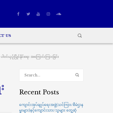
CT US
ါဝင်ယှဉ်ပြိုင်နိုင်ရေး အကြောင်းကြားခြင်း
ေး
Recent Posts
ကျောင်းအုပ်ချုပ်ရေးအဖွဲ့(သင်ကြား/စီမံဌာန
မှူးများ)နှင့်ကျောင်းသား/သူများ တွေ့ဆုံ