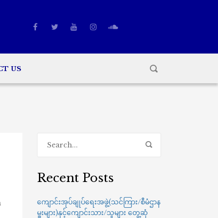
CT US
Recent Posts
ကျောင်းအုပ်ချုပ်ရေးအဖွဲ့(သင်ကြား/စီမံဌာန
n
မှူးများ)နှင့်ကျောင်းသား/သူများ တွေ့ဆုံ