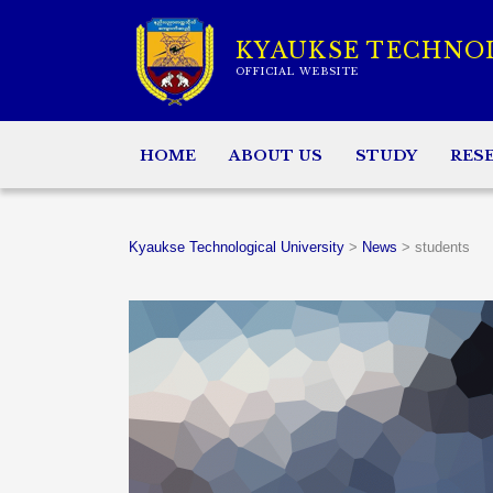
KYAUKSE TECHNO
OFFICIAL WEBSITE
HOME
ABOUT US
STUDY
RES
Kyaukse Technological University
>
News
>
students