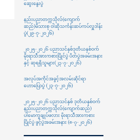
ဆွေးနွေးပွဲ
နည်းပညာတက္ကသိုလ်(ကျောက်
ဆည်)မိသားစု ဝါဆိုသင်္ကန်းဆပ်ကပ်လှူဒါန်း
ပွဲ(၂၉-၇-၂၀၂၆)
၂၀၂၅-၂၀၂၆ ပညာသင်နှစ်ဒုတိယနှစ်ဝက်
မိုးရာသီအားကစားပြိုင်ပွဲ ပိတ်ပွဲအခမ်းအနား
နှင့် ဆုရရှိသူများ(၂၃-၇-၂၀၂၆)
အလုပ်အကိုင်အခွင့်အလမ်းဆိုင်ရာ
ဟောပြောပွဲ (၂၃-၇-၂၀၂၆)
၂၀၂၅-၂၀၂၆ ပညာသင်နှစ် ဒုတိယနှစ်ဝက်
နည်းပညာတက္ကသိုလ်(ကျောက်ဆည်)
ပါမောက္ခချုပ်ဖလား မိုးရာသီအားကစား
ပြိုင်ပွဲ ဖွင့်ပွဲအခမ်းအနား (၈-၇-၂၀၂၆)