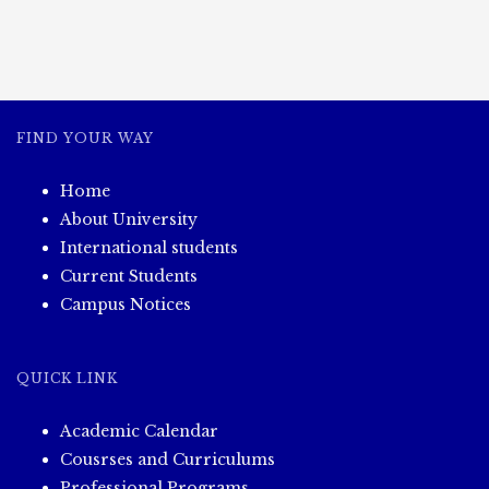
အားကစား
ပြိုင်ပွဲEPမေ
ဂျာ
နှင့်Mechမေ
ဂျာ
ဆီမီး
FIND YOUR WAY
ဖိုင်
နယ်(၂၄.၁.၂၀၂၄)
Home
About University
International students
Current Students
Campus Notices
QUICK LINK
Academic Calendar
Cousrses and Curriculums
Professional Programs