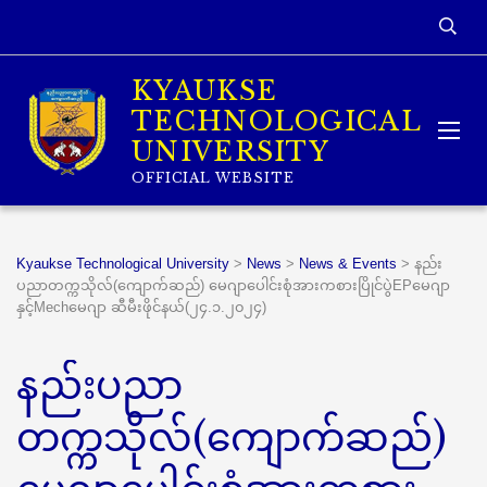
KYAUKSE
TECHNOLOGICAL
UNIVERSITY
OFFICIAL WEBSITE
Kyaukse Technological University
>
News
>
News & Events
>
နည်း
ပညာတက္ကသိုလ်(ကျောက်ဆည်) မေဂျာပေါင်းစုံအားကစားပြိုင်ပွဲEPမေဂျာ
နှင့်Mechမေဂျာ ဆီမီးဖိုင်နယ်(၂၄.၁.၂၀၂၄)
နည်းပညာ
တက္ကသိုလ်(ကျောက်ဆည်)