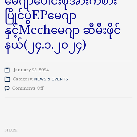
မေဂျာပေါင်းစုံအားကစား
ပြိုင်ပွဲEPမေဂျာ
နှင့်Mechမေဂျာ ဆီမီးဖိုင်
နယ်(၂၄.၁.၂၀၂၄)
January 25, 2024
Category:
NEWS & EVENTS
on
Comments Off
နည်း
ပညာ
တက္ကသိုလ်(ကျောက်
ဆည်)
မေ
ဂျာ
SHARE
ပေါင်း
စုံ