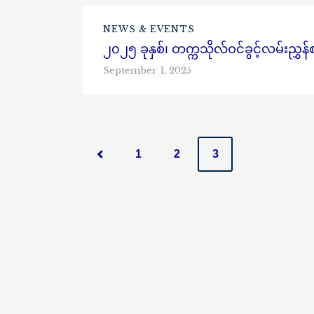
NEWS & EVENTS
၂၀၂၅ ခုနှစ်၊ တက္ကသိုလ်ဝင်ခွင့်လမ်းည
September 1, 2025
P
1
2
3
o
s
t
s
n