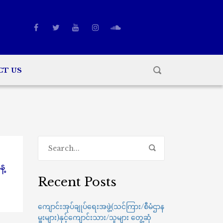
CT US
ေ့
Recent Posts
ကျောင်းအုပ်ချုပ်ရေးအဖွဲ့(သင်ကြား/စီမံဌာန
မှူးများ)နှင့်ကျောင်းသား/သူများ တွေ့ဆုံ