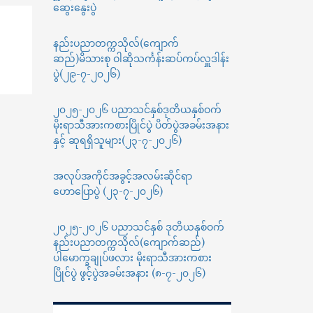
ဆွေးနွေးပွဲ
နည်းပညာတက္ကသိုလ်(ကျောက်
ဆည်)မိသားစု ဝါဆိုသင်္ကန်းဆပ်ကပ်လှူဒါန်း
ပွဲ(၂၉-၇-၂၀၂၆)
၂၀၂၅-၂၀၂၆ ပညာသင်နှစ်ဒုတိယနှစ်ဝက်
မိုးရာသီအားကစားပြိုင်ပွဲ ပိတ်ပွဲအခမ်းအနား
နှင့် ဆုရရှိသူများ(၂၃-၇-၂၀၂၆)
အလုပ်အကိုင်အခွင့်အလမ်းဆိုင်ရာ
ဟောပြောပွဲ (၂၃-၇-၂၀၂၆)
၂၀၂၅-၂၀၂၆ ပညာသင်နှစ် ဒုတိယနှစ်ဝက်
နည်းပညာတက္ကသိုလ်(ကျောက်ဆည်)
ပါမောက္ခချုပ်ဖလား မိုးရာသီအားကစား
ပြိုင်ပွဲ ဖွင့်ပွဲအခမ်းအနား (၈-၇-၂၀၂၆)