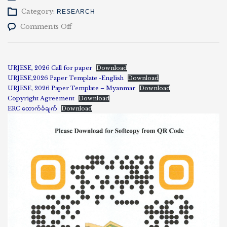
Category:
RESEARCH
on
Comments Off
တက္ကသိုလ်
အဆင့်
အင်ဂျင်နီယာ၊
သိပ္ပံ
URJESE, 2026 Call for paper
Download
နှင့်
URJESE,2026 Paper Template -English
Download
ပညာရပ်
URJESE, 2026 Paper Template – Myanmar
Download
ဆိုင်ရာ
Copyright Agreement
Download
သုတေသန
ERC ထောက်ခံချက်
Download
ဂျာနယ်
“University
Research
Journal
of
Engineering,
Science
and
Education,
2026”
အတွက်