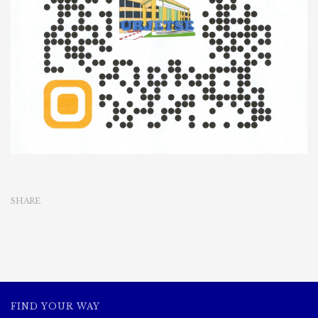
စာတမ်း
များ
ပေး
ပို့
တင်
သွင်း
နိုင်
ရန်
ဖိတ်
ခေါ်
ခြင်း
SHARE
FIND YOUR WAY