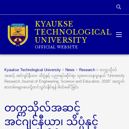
KYAUKSE
TECHNOLOGICAL
UNIVERSITY
OFFICIAL WEBSITE
Kyaukse Technological University
>
News
>
Research
>
တက္ကသိုလ်
အဆင့် အင်ဂျင်နီယာ၊ သိပ္ပံနှင့် ပညာရပ်ဆိုင်ရာ သုတေသနဂျာနယ် “University
Research Journal of Engineering, Science and Education, 2026” အတွက်
စာတမ်းများပေးပို့တင်သွင်းနိုင်ရန် ဖိတ်ခေါ်ခြင်း
တက္ကသိုလ်အဆင့်
အင်ဂျင်နီယာ၊ သိပ္ပံနှင့်